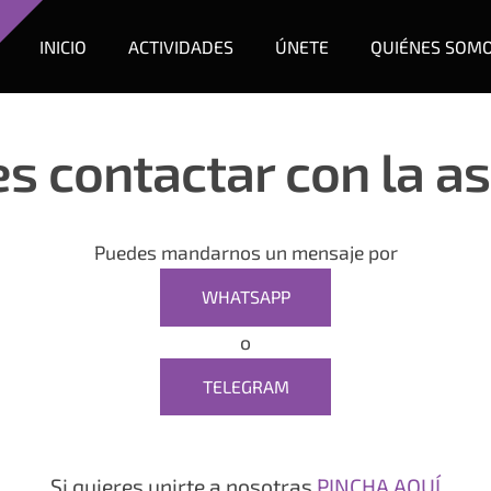
INICIO
ACTIVIDADES
ÚNETE
QUIÉNES SOM
es contactar con la a
Puedes mandarnos un mensaje por
WHATSAPP
o
TELEGRAM
Si quieres unirte a nosotras
PINCHA AQUÍ